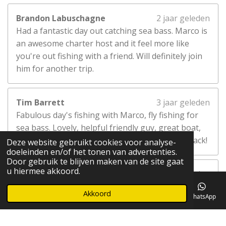
Brandon Labuschagne
2 jaar geleden
Had a fantastic day out catching sea bass. Marco is
an awesome charter host and it feel more like
you're out fishing with a friend. Will definitely join
him for another trip.
Tim Barrett
3 jaar geleden
Fabulous day's fishing with Marco, fly fishing for
sea bass. Lovely, helpful friendly guy, great boat,
safety measures all very much in order. I'll be back!
Deze website gebruikt cookies voor analyse-
doeleinden en/of het tonen van advertenties.
Door gebruik te blijven maken van de site gaat
u hiermee akkoord.
Willem
4 jaar geleden
Wat een geweldige ervaring dat vissen op
Akkoord
E-mailadres
Telefoonnummer
Kaart
Instagram
WhatsApp
zeebaars met dobber met licht in de avond.
Spannend en wat een machtig sterke vissen zijn
het. Echt een aanrader met Marco als gids. Gaan