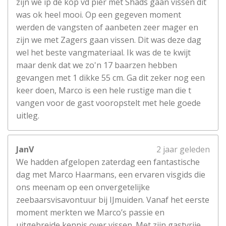
zijn we ip de kop vd pier met Shads gaan vissen dit
was ok heel mooi. Op een gegeven moment
werden de vangsten of aanbeten zeer mager en
zijn we met Zagers gaan vissen. Dit was deze dag
wel het beste vangmateriaal. Ik was de te kwijt
maar denk dat we zo'n 17 baarzen hebben
gevangen met 1 dikke 55 cm. Ga dit zeker nog een
keer doen, Marco is een hele rustige man die t
vangen voor de gast vooropstelt met hele goede
uitleg.
JanV
2 jaar geleden
We hadden afgelopen zaterdag een fantastische
dag met Marco Haarmans, een ervaren visgids die
ons meenam op een onvergetelijke
zeebaarsvisavontuur bij IJmuiden. Vanaf het eerste
moment merkten we Marco’s passie en
uitgebreide kennis over vissen. Met zijn gastvrije