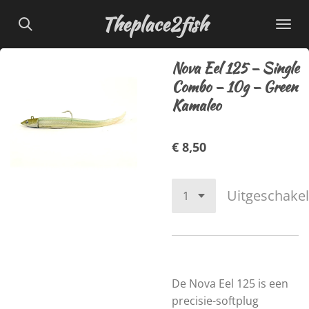
Ga
Theplace2fish
direct
naar
Nova Eel 125 – Single
de
Combo – 10g – Green
hoofdinhoud
Kamaleo
€ 8,50
Uitgeschake
De Nova Eel 125 is een
precisie-softplug